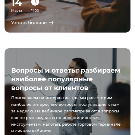
14
Марта
11:00
Узнать больше
Вопросы и ответы: разбираем
наиболее популярные
вопросы от клиентов
Приглашаем на интерактив, где мы рассмотрим
наиболее интересные вопросы, поступившие к нам
за неделю. На вебинаре рассматриваются вопросы
как по рынкам, так и по инвестиционным
инструментам, налогам, работе торговом терминале
и личном кабинете.