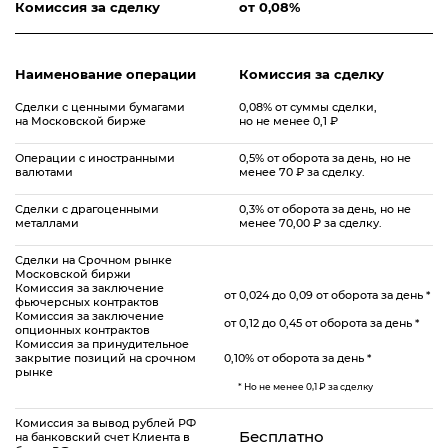
Комиcсия за сделку
от 0,08%
Наименование операции
Комиссия за сделку
Сделки с ценными бумагами
0,08% от суммы сделки,
на Московской бирже
но не менее 0,1 ₽
Операции с иностранными
0,5% от оборота за день, но не
валютами
менее 70 ₽ за сделку.
Сделки с драгоценными
0,3% от оборота за день, но не
металлами
менее 70,00 ₽ за сделку.
Сделки на Срочном рынке
Московской биржи
Комиссия за заключение
от 0,024 до 0,09 от оборота за день *
фьючерсных контрактов
Комиссия за заключение
от 0,12 до 0,45 от оборота за день *
опционных контрактов
Комиссия за принудительное
закрытие позиций на срочном
0,10% от оборота за день *
рынке
* Но не менее 0,1 ₽ за сделку
Комиссия за вывод рублей РФ
Бесплатно
на банковский счет Клиента в