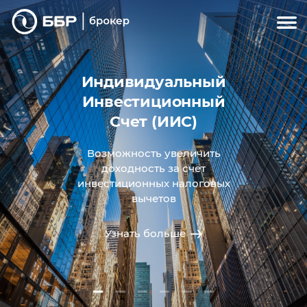
Индивидуальный
Инвестиционный
Счет (ИИС)
Возможность увеличить
доходность за счёт
инвестиционных налоговых
вычетов
Узнать больше