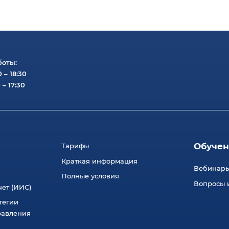
боты:
0 – 18:30
 – 17:30
Обучен
Тарифы
Краткая информация
Вебинар
Полные условия
Вопросы и
ет (ИИС)
тегии
равления