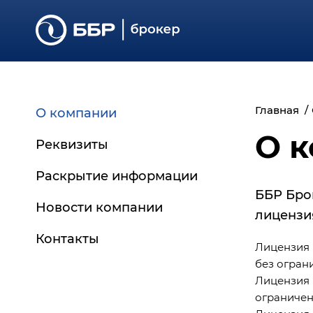
Главная
О компании
О 
Реквизиты
Раскрытие информации
ББР Бро
Основные сведения
Новости компании
лицензи
Регламенты и документы
Контакты
Отчётность
Лицензия 
без огран
Дополнительная
Лицензия 
информация
ограничен
Архив документов