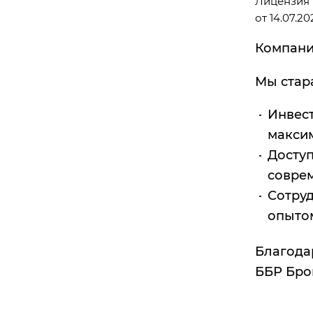
Лицензия 
от 14.07.2
Компани
Мы стар
Инвес
макси
Досту
соврем
Сотру
опытом
Благода
ББР Бро