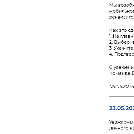
Мы возобн
мобильном
реквизито
Как это сд
1. На гла
2. Выбери
3. Укажите
4. Подтве
С уважени
Команда 
08.06.2026
23.05.20
Уважаемые
личного к