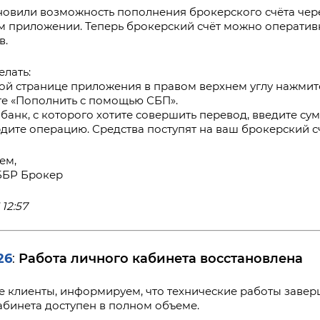
овили возможность пополнения брокерского счёта чере
 приложении. Теперь брокерский счёт можно оператив
в.
елать:
вной странице приложения в правом верхнем углу нажмит
те «Пополнить с помощью СБП».
 банк, с которого хотите совершить перевод, введите сум
рдите операцию. Средства поступят на ваш брокерский с
ем,
ББР Брокер
 12:57
26
Работа личного кабинета восстановлена
:
 клиенты, информируем, что технические работы заверше
абинета доступен в полном объеме.