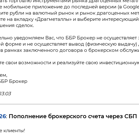
ать торговлю инструментами рынка драгоценных металло
е мобильное приложение до последней версии (в Google 
дите рубли на валютный рынок и рынок драгоценных мет
ите на вкладку «Драгметаллы» и выберите интересующи
шения сделок.
льно уведомляем Вас, что ББР Брокер не осуществляет 
й форме и не осуществляет вывод (физическую выдачу)
в рамках заключенного договора о брокерском обслуж
е свои возможности и реализуйте свою инвестиционну
ем,
ББР Брокер
13:03
26
Пополнение брокерского счета через СБП
:
 клиенты!