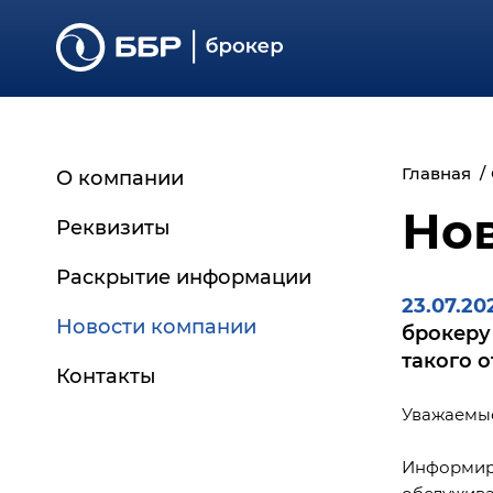
Главная
О компании
Но
Реквизиты
Раскрытие информации
23.07.20
Основные сведения
Новости компании
брокеру
Регламенты и документы
такого 
Контакты
Отчётность
Уважаемые
Дополнительная
информация
Информиру
Архив документов
обслужива