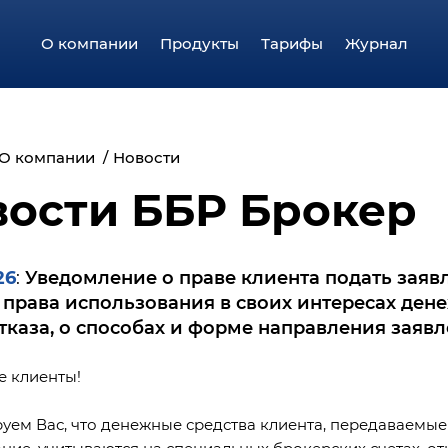
О компании
Продукты
Тарифы
Журнал
О компании
Новости
вости ББР Брокер
26
Уведомление о праве клиента подать заяв
:
 права использования в своих интересах дене
отказа, о способах и форме направления заяв
 клиенты!
ем Вас, что денежные средства клиента, передаваемы
ние, учитываются на специальных брокерских счетах, о