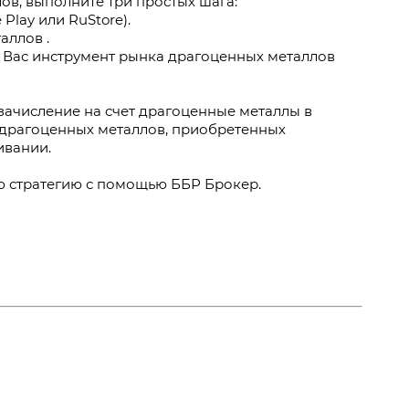
в, выполните три простых шага:
Play или RuStore).
аллов .
й Вас инструмент рынка драгоценных металлов
зачисление на счет драгоценные металлы в
 драгоценных металлов, приобретенных
ивании.
ю стратегию с помощью ББР Брокер.