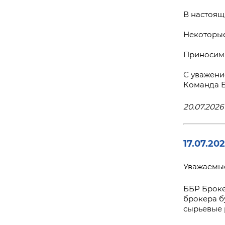
В настоящ
Некоторые
Приносим 
С уважени
Команда 
20.07.2026 
17.07.20
Уважаемые
ББР Броке
брокера б
сырьевые 