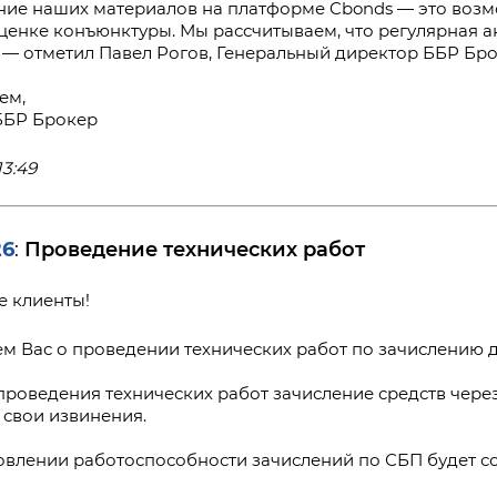
ие наших материалов на платформе Cbonds — это возм
оценке конъюнктуры. Мы рассчитываем, что регулярная
 — отметил Павел Рогов, Генеральный директор ББР Бро
ем,
ББР Брокер
13:49
26
Проведение технических работ
:
 клиенты!
м Вас о проведении технических работ по зачислению 
проведения технических работ зачисление средств чере
свои извинения.
овлении работоспособности зачислений по СБП будет с