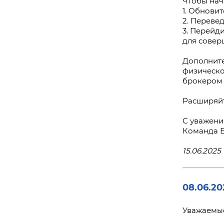
Чтобы нач
1. Обновит
2. Переве
3. Перейд
для совер
Дополните
физическо
брокером 
Расширяйт
С уважени
Команда 
15.06.2025 
08.06.20
Уважаемые