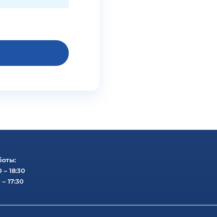
боты:
0 – 18:30
 – 17:30