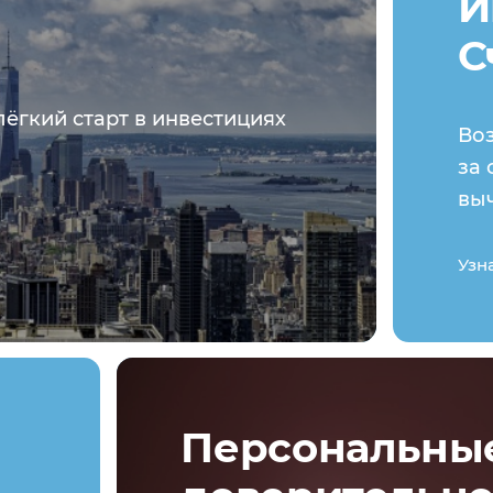
И
С
лёгкий старт в инвестициях
Во
за 
вы
Узн
Персональные