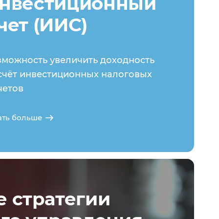
нвестиционный
чет (ИИС)
зможность увеличить доходность
счёт инвестиционных налоговых
четов
ать больше
 стратегии