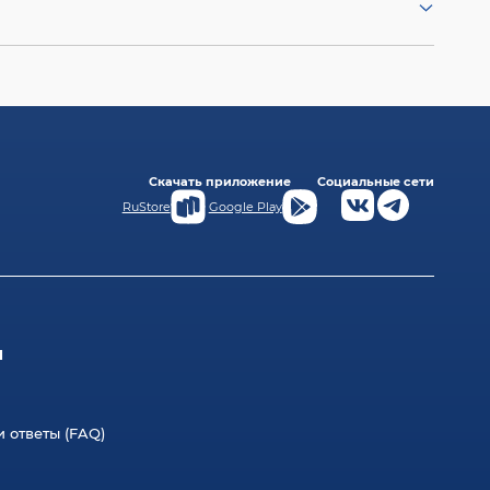
тельный доход при операциях с акциями,
 валютой, широким спектром фьючерсов и
ерез кассу в офисе ББР Банка, безналичным
анка, а также безналичным переводом по
крытого в российском банке.
Скачать приложение
Социальные сети
RuStore
Google Play
л
 ответы (FAQ)