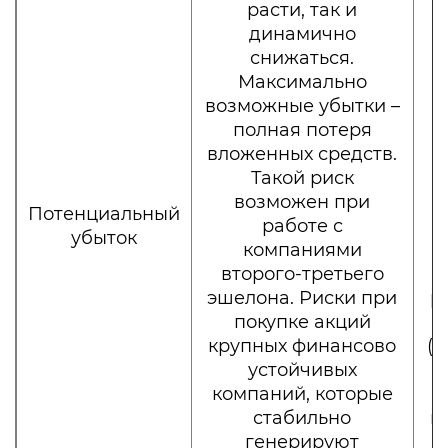
расти, так и
динамично
снижаться.
о
Максимально
возможные убытки –
м
полная потеря
вложенных средств.
Такой риск
возможен при
Потенциальный
работе с
убыток
компаниями
второго-третьего
эшелона. Риски при
р
покупке акций
крупных финансово
(В
устойчивых
компаний, которые
стабильно
п
генерируют