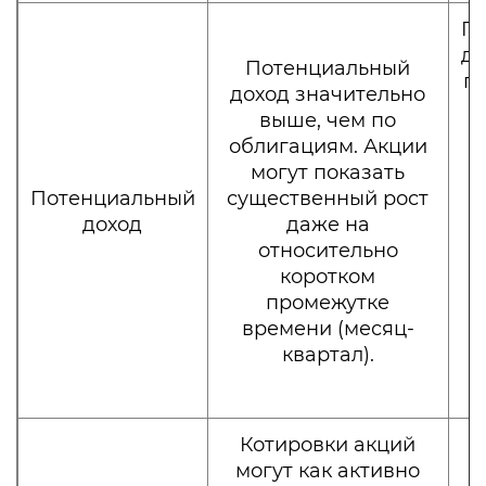
П
до
Потенциальный
по
доход значительно
выше, чем по
п
облигациям. Акции
могут показать
Потенциальный
существенный рост
в
доход
даже на
б
относительно
коротком
промежутке
р
времени (месяц-
квартал).
Котировки акций
могут как активно