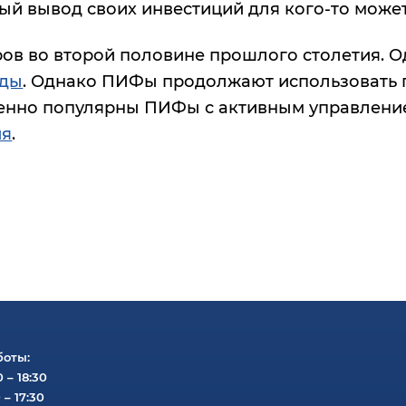
ый вывод своих инвестиций для кого-то може
ов во второй половине прошлого столетия. О
нды
. Однако ПИФы продолжают использовать 
енно популярны ПИФы с активным управление
ия
.
боты:
0 – 18:30
 – 17:30