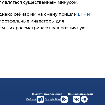
т являться существенным минусом.
днако сейчас им на смену пришли
ETF и
портфельные инвесторы для
м – их рассматривают как розничную
Скачать приложение
Социальные сети
RuStore
Google Play