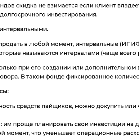
дов скидка не взимается если клиент владее
 долгосрочного инвестирования.
интервальными.
родать в любой момент, интервальные (ИПИФ
оторые называются интервалами (чаще всего р
олько при его создании или дополнительном 
говора. В таком фонде фиксированное количес
сы:
сть средств пайщиков, можно докупить или ч
м проще планировать свои инвестиции на дли
бой момент, что уменьшает операционные расх