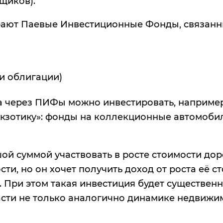
щиков).
рают Паевые Инвестиционные Фонды, связанн
и облигации)
да через ПИФы можно инвестировать, наприме
экзотику»: фонды на коллекционные автомобил
 суммой участвовать в росте стоимости доро
ти, но он хочет получить доход от роста её с
 При этом такая инвестиция будет существен
расти не только аналогично динамике недвижим