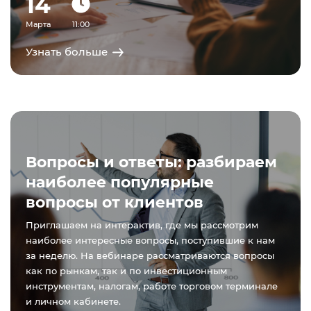
14
Марта
11:00
Узнать больше
Вопросы и ответы: разбираем
наиболее популярные
вопросы от клиентов
Приглашаем на интерактив, где мы рассмотрим
наиболее интересные вопросы, поступившие к нам
за неделю. На вебинаре рассматриваются вопросы
как по рынкам, так и по инвестиционным
инструментам, налогам, работе торговом терминале
и личном кабинете.