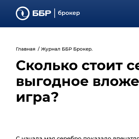
Главная
Журнал ББР Брокер.
Сколько стоит с
выгодное вложе
игра?
С начала мая серебро показало впечатля