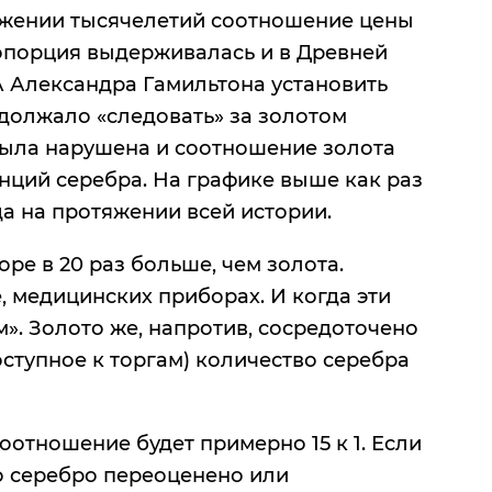
тяжении тысячелетий соотношение цены
пропорция выдерживалась и в Древней
ША Александра Гамильтона установить
одолжало «следовать» за золотом
я была нарушена и соотношение золота
 унций серебра. На графике выше как раз
да на протяжении всей истории.
оре в 20 раз больше, чем золота.
, медицинских приборах. И когда эти
м». Золото же, напротив, сосредоточено
доступное к торгам) количество серебра
оотношение будет примерно 15 к 1. Если
то серебро переоценено или