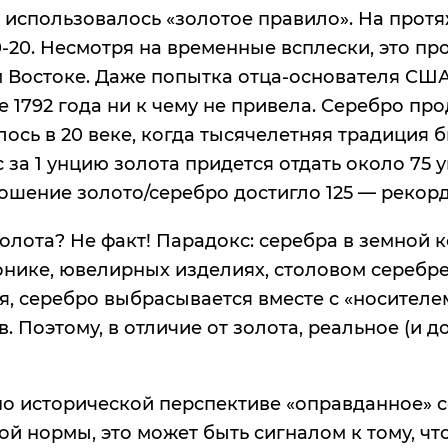
 использовалось «золотое правило». На про
10-20. Несмотря на временные всплески, это 
нем Востоке. Даже попытка отца-основателя С
 1792 года ни к чему не привела. Серебро пр
нилось в 20 веке, когда тысячелетняя традици
ас за 1 унцию золота придется отдать около 75
тношение золото/серебро достигло 125 — рекор
золота? Не факт! Парадокс: серебра в земной к
онике, ювелирных изделиях, столовом серебре
я, серебро выбрасывается вместе с «носителе
. Поэтому, в отличие от золота, реальное (и 
 по исторической перспективе «оправданное» с
ой нормы, это может быть сигналом к тому, ч