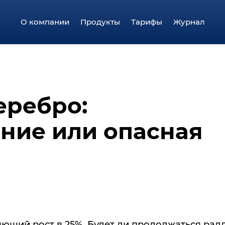
О компании
Продукты
Тарифы
Журнал
еребро:
ние или опасная
ющий рост в 25%. Будет ли продолжаться ралл