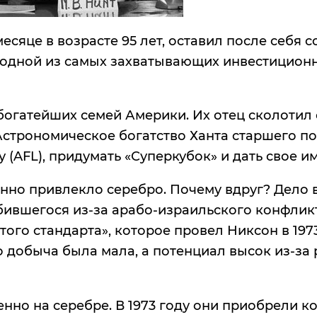
сяце в возрасте 95 лет, оставил после себя со
с одной из самых захватывающих инвестицион
огатейших семей Америки. Их отец сколотил с
Астрономическое богатство Ханта старшего п
(AFL), придумать «Суперкубок» и дать свое и
нно привлекло серебро. Почему вдруг? Дело в
бившегося из-за арабо-израильского конфлик
ого стандарта», которое провел Никсон в 1973
 добыча была мала, а потенциал высок из-за 
енно на серебре. В 1973 году они приобрели 